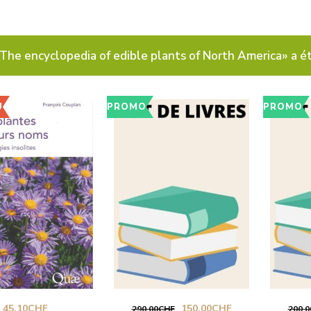
The encyclopedia of edible plants of North America» a ét
U
PROMO
PROMO
Le
Le
45.10
CHF
150.00
CHF
290.00
CHF
200.0