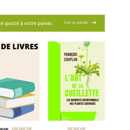
Voir le panier
é ajouté à votre panier.
Le
Le
100.00
CHF
36.50
CHF
0
CHF