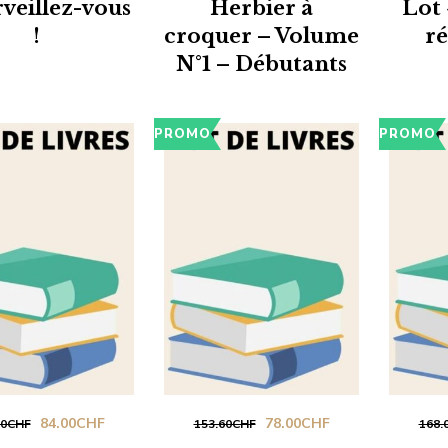
veillez-vous
Herbier à
Lot 
!
croquer – Volume
ré
N°1 – Débutants
PROMO
PROMO
Le
Le
Le
Le
84.00
CHF
78.00
CHF
00
CHF
153.60
CHF
168.