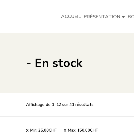
ACCUEIL
PRÉSENTATION
BO
- En stock
Trié
Affichage de 1–12 sur 41 résultats
par
note
moyenne
Min:
25.00
CHF
Max:
150.00
CHF