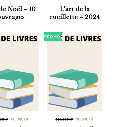
prix
prix
de Noël – 10
L’art de la
initial
actuel
ouvrages
cueillette – 2024
était :
est :
200.00CHF.
100.00CHF.
PROMO
Le
Le
Le
Le
60.00
CHF
96.00
CHF
8
CHF
192.00
CHF
prix
prix
prix
prix