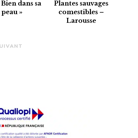
prix
prix
 Bien dans sa
Plantes sauvages
initial
actuel
peau »
comestibles –
était :
est :
Larousse
168.00CHF.
84.00CHF.
UIVANT