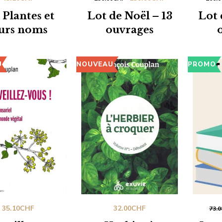
prix
prix
 Plantes et
Lot de Noël – 13
Lot 
initial
actuel
eurs noms
ouvrages
était :
est :
290.00CHF.
150.00CHF.
U
NOUVEAU
PROMO
35.10
CHF
32.00
CHF
73.0