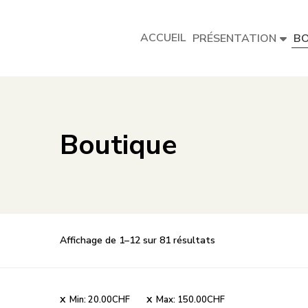
ACCUEIL
PRÉSENTATION
BO
Boutique
Trié
Affichage de 1–12 sur 81 résultats
par
note
moyenne
Min:
20.00
CHF
Max:
150.00
CHF