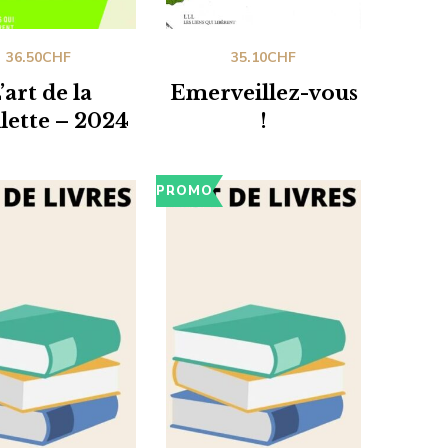
36.50
CHF
35.10
CHF
’art de la
Emerveillez-vous
llette – 2024
!
PROMO