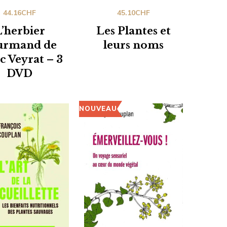
44.16
CHF
45.10
CHF
’herbier
Les Plantes et
urmand de
leurs noms
 Veyrat – 3
DVD
NOUVEAU