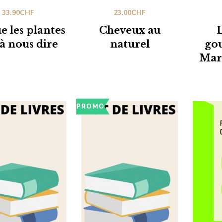
33.90
CHF
23.00
CHF
e les plantes
Cheveux au
L
à nous dire
naturel
go
Marc
PROMO