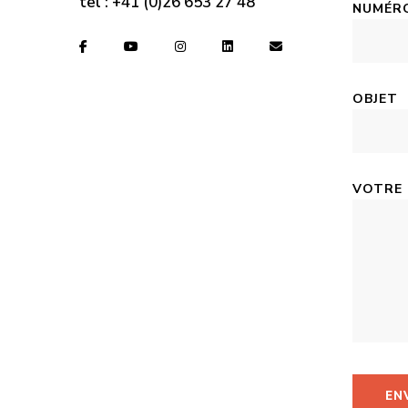
tel :
+41 (0)26 653 27 48
NUMÉRO
OBJET
VOTRE