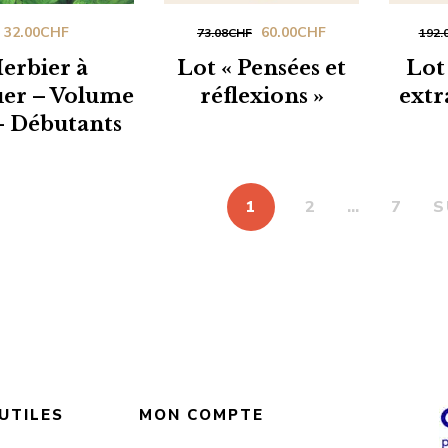
Le
Le
32.00
CHF
60.00
CHF
73.08
CHF
192.
prix
prix
erbier à
Lot « Pensées et
Lot
initial
actuel
er – Volume
réflexions »
extr
était :
est :
– Débutants
73.08CHF.
60.00CHF.
1
2
…
7
S
 UTILES
MON COMPTE