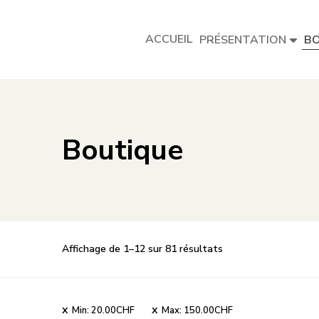
ACCUEIL
PRÉSENTATION
BO
Boutique
Trié
Affichage de 1–12 sur 81 résultats
par
prix
croissant
Min:
20.00
CHF
Max:
150.00
CHF