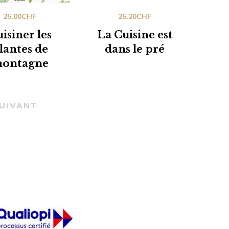
25.00
CHF
25.20
CHF
isiner les
La Cuisine est
lantes de
dans le pré
ontagne
UIVANT