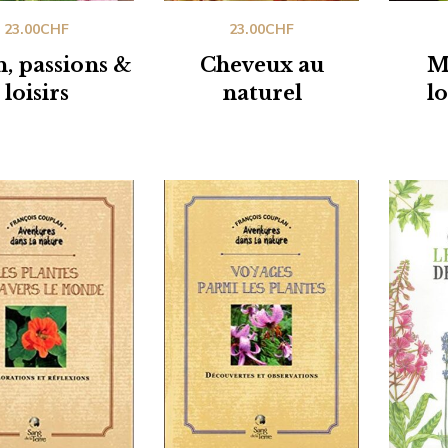
23.00
CHF
23.00
CHF
n, passions &
Cheveux au
M
loisirs
naturel
l