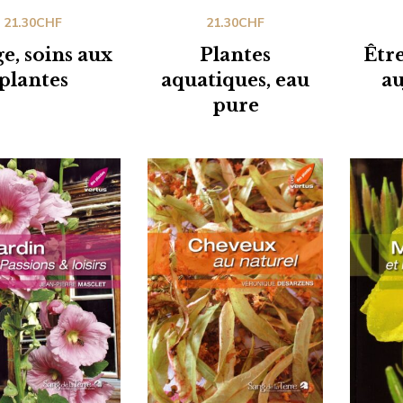
21.30
CHF
21.30
CHF
ge, soins aux
Plantes
Être
plantes
aquatiques, eau
au
pure