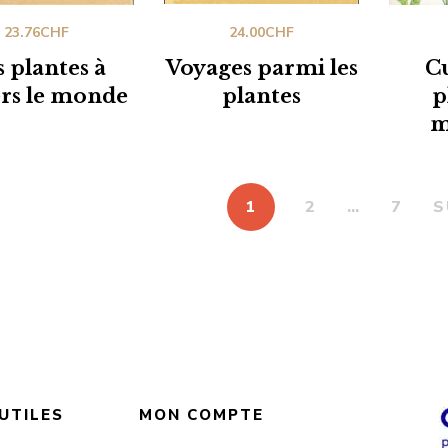
23.76
CHF
24.00
CHF
 plantes à
Voyages parmi les
Cu
ers le monde
plantes
p
m
1
2
…
7
S
 UTILES
MON COMPTE