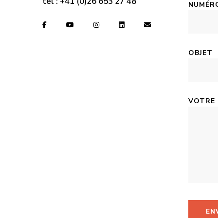
tel :
+41 (0)26 653 27 48
NUMÉRO
OBJET
VOTRE