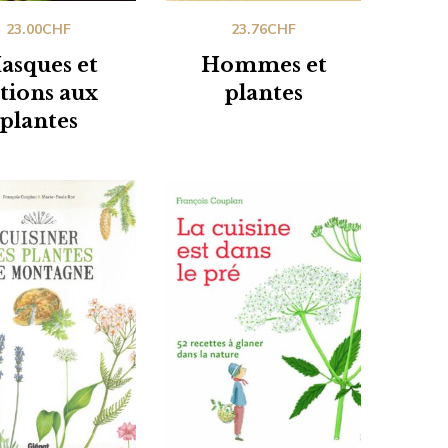
23.00
CHF
23.76
CHF
asques et
Hommes et
otions aux
plantes
plantes