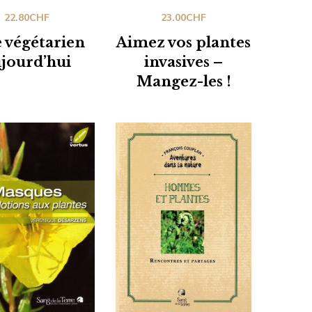
22.80
CHF
23.00
CHF
 végétarien
Aimez vos plantes
jourd’hui
invasives –
Mangez-les !