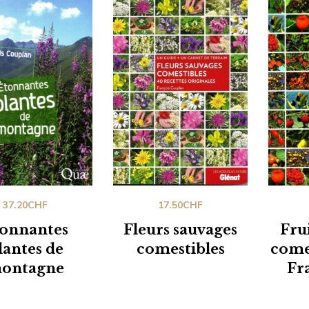
37.20
CHF
17.50
CHF
onnantes
Fleurs sauvages
Fru
lantes de
comestibles
comes
ontagne
Fr