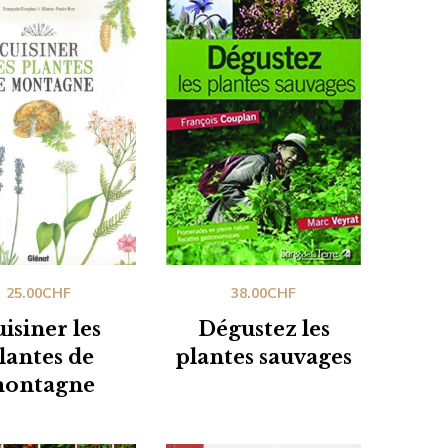
25.00
CHF
38.00
CHF
isiner les
Dégustez les
lantes de
plantes sauvages
ontagne