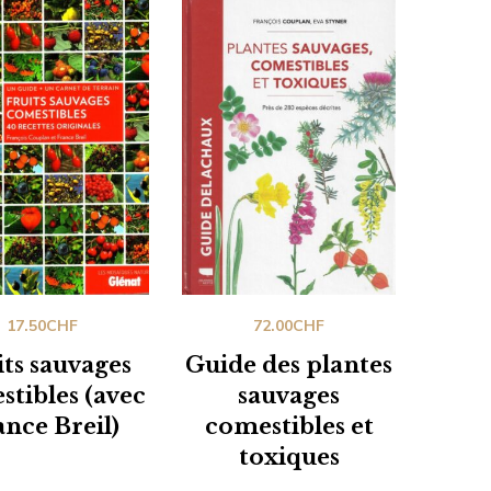
17.50
CHF
72.00
CHF
its sauvages
Guide des plantes
tibles (avec
sauvages
ance Breil)
comestibles et
toxiques