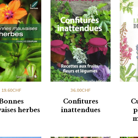
19.60
CHF
36.00
CHF
Bonnes
Confitures
Cu
aises herbes
inattendues
p
m