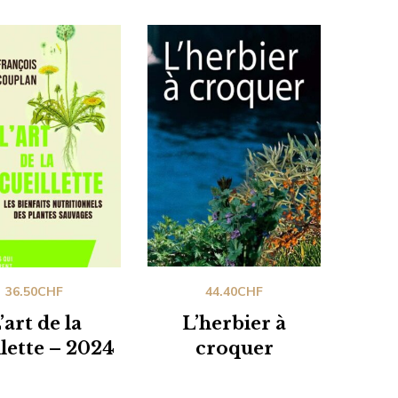
36.50
CHF
44.40
CHF
’art de la
L’herbier à
llette – 2024
croquer