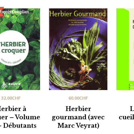
U
32.00
CHF
60.00
CHF
erbier à
Herbier
L
er – Volume
gourmand (avec
cuei
– Débutants
Marc Veyrat)