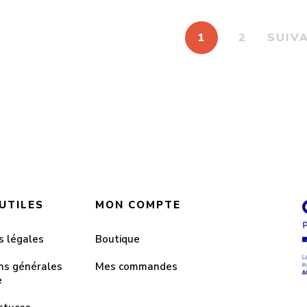
1
2
SUIV
 UTILES
MON COMPTE
s légales
Boutique
ns générales
Mes commandes
e