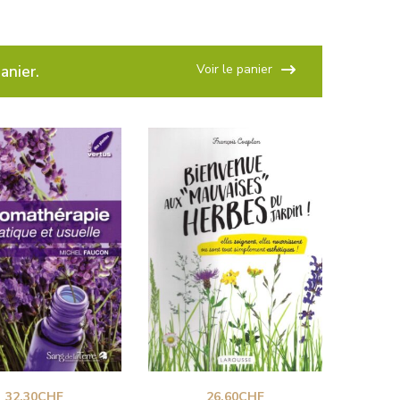
Voir le panier
anier.
32.30
CHF
26.60
CHF