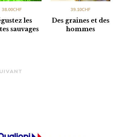
38.00
CHF
39.10
CHF
gustez les
Des graines et des
tes sauvages
hommes
UIVANT