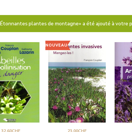
«Étonnantes plantes de montagne» a été ajouté à votre p
NOUVEAU
32.60
CHF
23.00
CHF