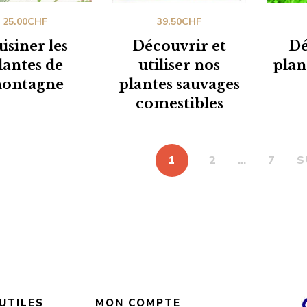
25.00
CHF
39.50
CHF
isiner les
Découvrir et
Dé
lantes de
utiliser nos
plan
ontagne
plantes sauvages
comestibles
1
2
…
7
S
 UTILES
MON COMPTE