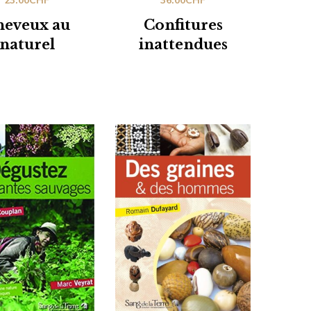
23.00
CHF
36.00
CHF
heveux au
Confitures
naturel
inattendues