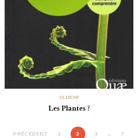
31.10
CHF
Les Plantes ?
PRÉCÉDENT
1
2
3
…
7