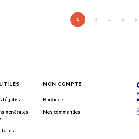
174.00CHF.
84.00CHF.
192.00CHF.
96.00CHF.
1
2
…
5
S
 UTILES
MON COMPTE
s légales
Boutique
ns générales
Mes commandes
e
stuces