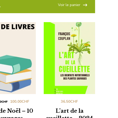
Voir le panier
.
Le
Le
100.00
CHF
36.50
CHF
0
CHF
prix
prix
de Noël – 10
L’art de la
initial
actuel