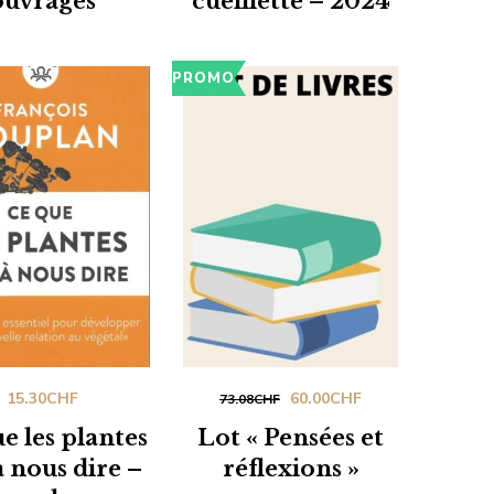
ouvrages
cueillette – 2024
était :
est :
200.00CHF.
100.00CHF.
PROMO
Le
Le
15.30
CHF
60.00
CHF
73.08
CHF
prix
prix
e les plantes
Lot « Pensées et
initial
actuel
à nous dire –
réflexions »
était :
est :