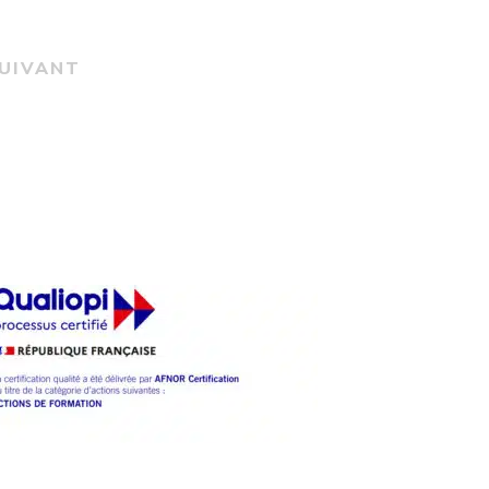
153.60CHF.
78.00CHF.
168.00CHF.
84.00CHF.
UIVANT