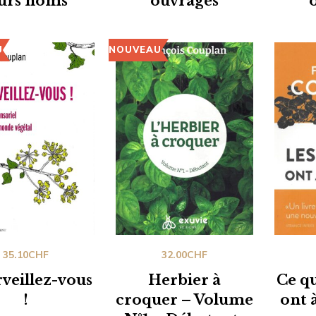
eurs noms
ouvrages
était :
est :
290.00CHF.
150.00CHF.
U
NOUVEAU
35.10
CHF
32.00
CHF
veillez-vous
Herbier à
Ce qu
!
croquer – Volume
ont 