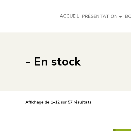
ACCUEIL
PRÉSENTATION
BO
- En stock
Trié
Affichage de 1–12 sur 57 résultats
du
plus
récent
au