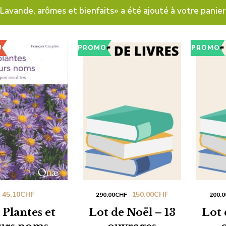
Lavande, arômes et bienfaits» a été ajouté à votre panier
U
PROMO
PROMO
Le
Le
45.10
CHF
150.00
CHF
290.00
CHF
200.0
prix
prix
 Plantes et
Lot de Noël – 13
Lot 
initial
actuel