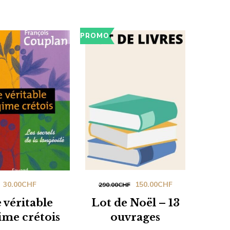
192.00CHF.
96.00CHF.
PROMO
Le
Le
30.00
CHF
150.00
CHF
290.00
CHF
prix
prix
 véritable
Lot de Noël – 13
initial
actuel
ime crétois
ouvrages
était :
est :