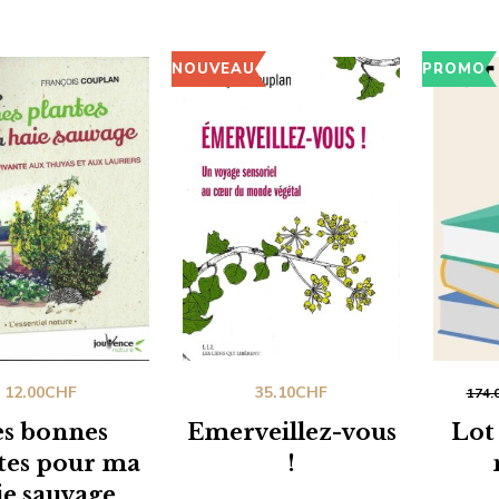
NOUVEAU
PROMO
12.00
CHF
35.10
CHF
174.
es bonnes
Emerveillez-vous
Lot
tes pour ma
!
ie sauvage