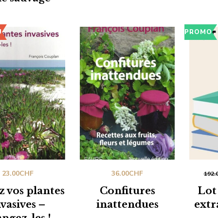
U
PROMO
23.00
CHF
36.00
CHF
192.
 vos plantes
Confitures
Lot
nvasives –
inattendues
extr
ngez-les !