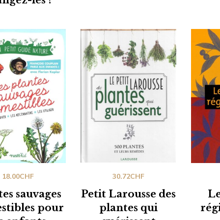
18.00
CHF
30.72
CHF
tes sauvages
Petit Larousse des
Le
stibles pour
plantes qui
rég