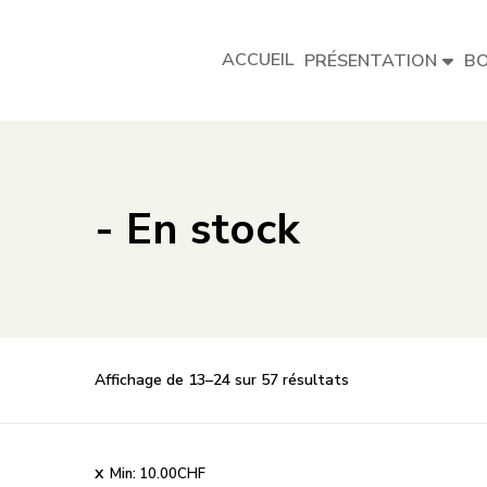
ACCUEIL
PRÉSENTATION
BO
- En stock
Trié
Affichage de 13–24 sur 57 résultats
par
popularité
Min:
10.00
CHF