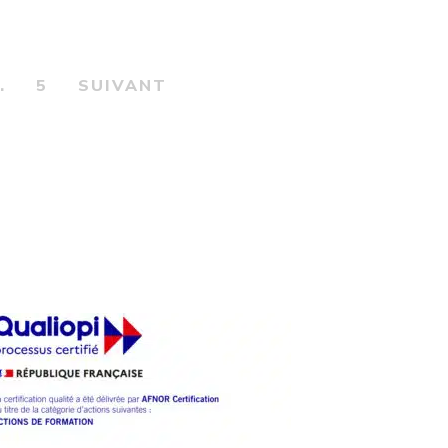
290.00CHF.
150.00CHF.
…
5
SUIVANT