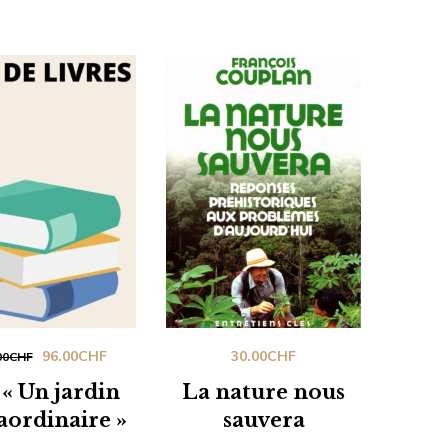
174.00CHF.
84.00CHF.
168.00CHF.
84.00CHF.
Le
Le
96.00
CHF
30.00
CHF
00
CHF
prix
prix
 « Un jardin
La nature nous
initial
actuel
aordinaire »
sauvera
était :
est :