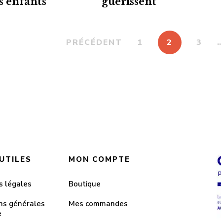
s enfants
guérissent
PRÉCÉDENT
1
2
3
 UTILES
MON COMPTE
s légales
Boutique
ns générales
Mes commandes
e