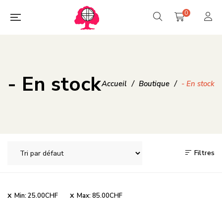
0
- En stock
Accueil
/
Boutique
/
- En stock
Filtres
Min:
25.00
CHF
Max:
85.00
CHF