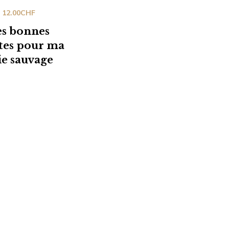
12.00
CHF
es bonnes
tes pour ma
ie sauvage