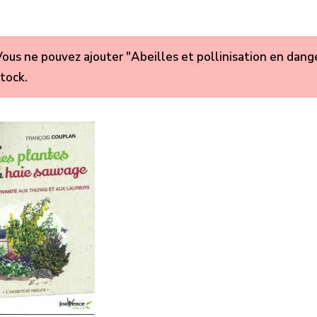
ous ne pouvez ajouter "Abeilles et pollinisation en dange
tock.