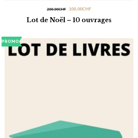
Le
Le
100.00
CHF
200.00
CHF
prix
prix
Lot de Noël – 10 ouvrages
initial
actuel
était :
est :
PROMO
200.00CHF.
100.00CHF.