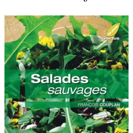
initial
actuel
était :
est :
153.60CHF.
78.00CHF.