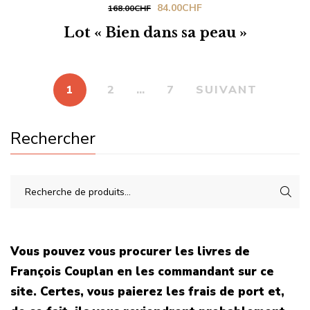
Le
Le
84.00
CHF
168.00
CHF
prix
prix
Lot « Bien dans sa peau »
initial
actuel
était :
est :
168.00CHF.
84.00CHF.
1
2
…
7
SUIVANT
Rechercher
Vous pouvez vous procurer les livres de
François Couplan en les commandant sur ce
site. Certes, vous paierez les frais de port et,